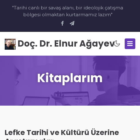
"Tarihi canlı bir savaş alanı, bir ideolojik çatışma
bölgesi olmaktan kurtarmamız lazım"
Doç. Dr. Elnur Ağayev
Kitaplarım
Lefke Tarihi ve Kültürü Üzerine