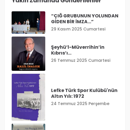
Yakın Zamanda Gönderilenler
“ÇIĞ GRUBUNUN YOLUNDAN
GİDEN BİR İMZA…”
29 Kasım 2025 Cumartesi
Şeyhü’l-Müverrihin’in
Kıbrıs’ı…
26 Temmuz 2025 Cumartesi
Lefke Türk Spor Kulübü'nün
Altın Yılı: 1972
24 Temmuz 2025 Perşembe