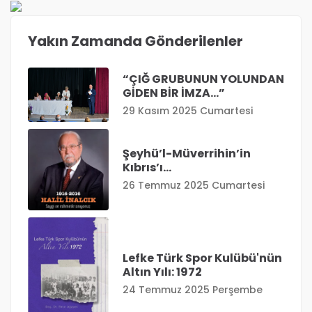
Yakın Zamanda Gönderilenler
“ÇIĞ GRUBUNUN YOLUNDAN
GİDEN BİR İMZA…”
29 Kasım 2025 Cumartesi
Şeyhü’l-Müverrihin’in
Kıbrıs’ı…
26 Temmuz 2025 Cumartesi
Lefke Türk Spor Kulübü'nün
Altın Yılı: 1972
24 Temmuz 2025 Perşembe