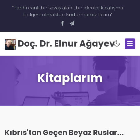
"Tarihi canlı bir savaş alanı, bir ideolojik çatışma
bölgesi olmaktan kurtarmamız lazım"
Doç. Dr. Elnur Ağayev
Kitaplarım
Kıbrıs'tan Geçen Beyaz Ruslar...