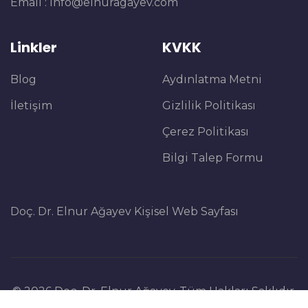
Email :
info@elnuragayev.com
Linkler
KVKK
Blog
Aydınlatma Metni
İletişim
Gizlilik Politikası
Çerez Politikası
Bilgi Talep Formu
Doç. Dr. Elnur Ağayev Kişisel Web Sayfası
© 2026 Doç. Dr. Elnur Ağayev. Tüm Hakları Saklıdır.