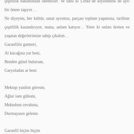
çeşitlilik bakımından önemliler. Ve tabii ki Lefke’de söylenmesi de ayrı
bir önem taşıyor…
Ne diyeyim, her kültür, sanat ayrıntısı, parçası toplum yaşamına, tarihine
çeşitlilik kazandırıyor, mana, anlam katıyor… Yeter ki onları üreten ve
yaşatan değerlerimize sahip çıkalım…
Garanfilin gatmeri,
Al kucağına yat beni,
Benden güzel bulursan,
Garyoladan at beni.
Mektup yazdım göresin,
Ağlar isen gülesin,
Mektubun cevabına,
Durmayasın gelesin.
Garanfil biçim biçim