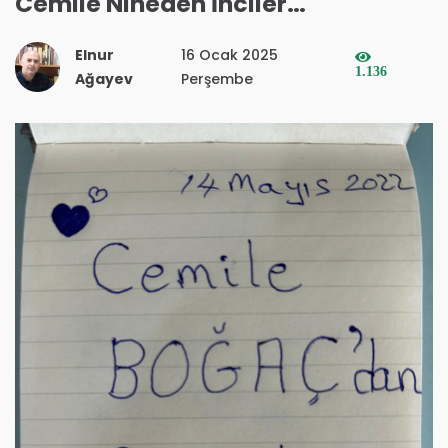
Cemile Nineden İnciler…
Elnur
16 Ocak 2025
1.136
Ağayev
Perşembe