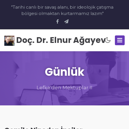
"Tarihi canlı bir savaş alanı, bir ideolojik çatışma
bölgesi olmaktan kurtarmamız lazım"
Doç. Dr. Elnur Ağayev
Günlük
Lefke'den Mektuplar II