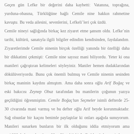
Geçen gün Lefke bir değerini daha kaybetti: Vatanına, toprağına,
yurduna-obasına, Türklüğüne bağlı Cemile nine hakkın rahmetine
kavuştu. Bu veda ailesini, sevenlerini, Lefkeli’leri çok üzdü.
Cemile nineyi sağlığında birkaç kez ziyaret etme şansım oldu. Lefke’nin
tarihi, kültürü, sanatıyla ilgili bilgiler edindim kendisinden, faydalandım.
Ziyaretlerimde Cemile ninenin birçok özelliği yanında bir özelliği daha
bir dikkatimi çekmişti: Cemile nine sayısız mani biliyordu. Yeter ki ona
manileri çağrıştıran kelimeleri söyleyiniz. Maniler hemen dudaklarından
dökülüveriyordu. Bunu çok önemli bulmuş ve Cemile ninenin sesinden
birkaç maninin kaydını almıştım. Ama daha sonra oğlu
Arif Boğaç
ve
eski bakıcısı
Zeynep Obuz
tarafından bu manilerin çoğunun yazıya
geçildiğini öğrenmiştim.
Cemile Boğaç’tan Seçmeler
isimli defterde 25-
30 civarında mani varmış ve bu defter oğlu Arif beyde korunmaktadır.
Sağ olsunlar bir kaçını benimle paylaştılar ki onları aşağıda sunuyorum.
Manileri sunarken bunların bir ilk olduğunu iddia etmiyorum ama