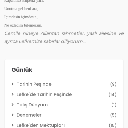
Kapanmaz kalpteki yara,
Unutma gel beni ara,
İçimdesin içimdesin,
Ne özledim bilemezsin.
Cemile nineye Allahtan rahmetler, yaslı ailesine ve
ayrıca Lefkemize sabırlar diliyorum…
Günlük
Tarihin Peşinde
(9)
Lefke'de Tarihin Peşinde
(14)
Talış Dünyam
(1)
Denemeler
(5)
Lefke'den Mektuplar II
(15)