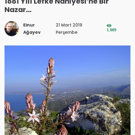
1881 Yılı Lefke Nahiyesi’ne Bir
Nazar…
Elnur
21 Mart 2019
1.009
Ağayev
Perşembe