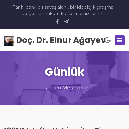
"Tarihi canlı bir savaş alanı, bir ideolojik çatışma
bölgesi olmaktan kurtarmamız lazım"
Doç. Dr. Elnur Ağayev
Günlük
Lefke'den Mektuplar II