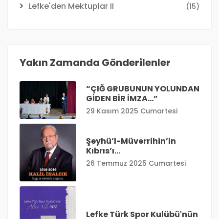
Lefke'den Mektuplar II
(15)
Yakın Zamanda Gönderilenler
“ÇIĞ GRUBUNUN YOLUNDAN
GİDEN BİR İMZA…”
29 Kasım 2025 Cumartesi
Şeyhü’l-Müverrihin’in
Kıbrıs’ı…
26 Temmuz 2025 Cumartesi
Lefke Türk Spor Kulübü'nün